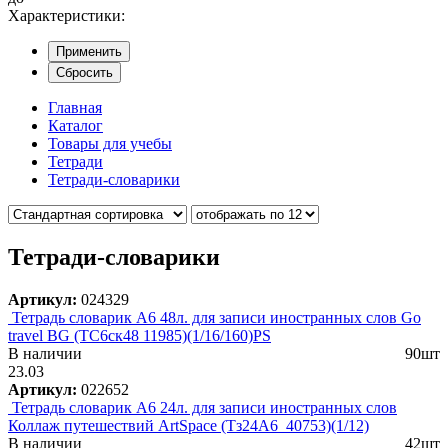
Характеристики:
Применить
Сбросить
Главная
Каталог
Товары для учебы
Тетради
Тетради-словарики
Тетради-словарики
Артикул:
024329
Тетрадь словарик А6 48л. для записи иностранных слов Go
travel BG (ТС6ск48 11985)(1/16/160)PS
В наличии
90шт
23.03
Артикул:
022652
Тетрадь словарик А6 24л. для записи иностранных слов
Коллаж путешествий ArtSpace (Тз24A6_40753)(1/12)
В наличии
42шт