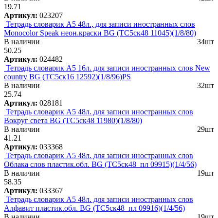
19.71
Артикул:
023207
Тетрадь словарик А5 48л., для записи иностранных слов
Monocolor Speak неон.краски BG (ТС5ск48 11045)(1/8/80)
В наличии
34шт
50.25
Артикул:
024482
Тетрадь словарик А5 16л. для записи иностранных слов New
country BG (ТС5ск16 12592)(1/8/96)PS
В наличии
32шт
25.74
Артикул:
028181
Тетрадь словарик А5 48л. для записи иностранных слов
Вокруг света BG (ТС5ск48 11980)(1/8/80)
В наличии
29шт
41.21
Артикул:
033368
Тетрадь словарик А5 48л. для записи иностранных слов
Облака слов пластик.обл. BG (ТС5ск48_пл 09915)(1/4/56)
В наличии
19шт
58.35
Артикул:
033367
Тетрадь словарик А5 48л. для записи иностранных слов
Алфавит пластик.обл. BG (ТС5ск48_пл 09916)(1/4/56)
В наличии
19шт