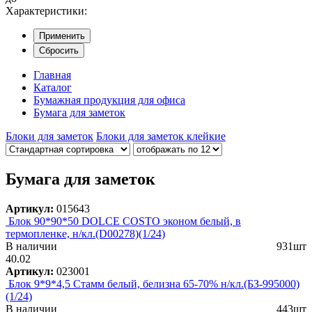
Характеристики:
Применить
Сбросить
Главная
Каталог
Бумажная продукция для офиса
Бумага для заметок
Блоки для заметок
Блоки для заметок клейкие
Бумага для заметок
Артикул:
015643
Блок 90*90*50 DOLCE COSTO эконом белый, в
термопленке, н/кл.(D00278)(1/24)
В наличии
931шт
40.02
Артикул:
023001
Блок 9*9*4,5 Стамм белый, белизна 65-70% н/кл.(БЗ-995000)
(1/24)
В наличии
443шт