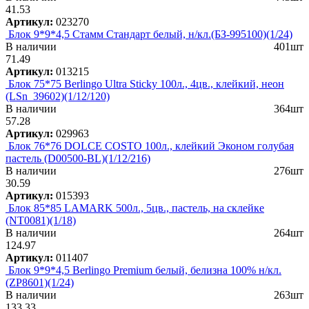
41.53
Артикул:
023270
Блок 9*9*4,5 Стамм Стандарт белый, н/кл.(БЗ-995100)(1/24)
В наличии
401шт
71.49
Артикул:
013215
Блок 75*75 Berlingo Ultra Sticky 100л., 4цв., клейкий, неон
(LSn_39602)(1/12/120)
В наличии
364шт
57.28
Артикул:
029963
Блок 76*76 DOLCE COSTO 100л., клейкий Эконом голубая
пастель (D00500-BL)(1/12/216)
В наличии
276шт
30.59
Артикул:
015393
Блок 85*85 LAMARK 500л., 5цв., пастель, на склейке
(NT0081)(1/18)
В наличии
264шт
124.97
Артикул:
011407
Блок 9*9*4,5 Berlingo Premium белый, белизна 100% н/кл.
(ZP8601)(1/24)
В наличии
263шт
133.33