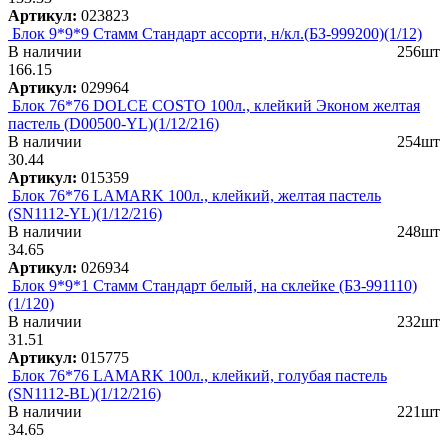
Артикул:
023823
Блок 9*9*9 Стамм Стандарт ассорти, н/кл.(БЗ-999200)(1/12)
В наличии
256шт
166.15
Артикул:
029964
Блок 76*76 DOLCE COSTO 100л., клейкий Эконом желтая
пастель (D00500-YL)(1/12/216)
В наличии
254шт
30.44
Артикул:
015359
Блок 76*76 LAMARK 100л., клейкий, желтая пастель
(SN1112-YL)(1/12/216)
В наличии
248шт
34.65
Артикул:
026934
Блок 9*9*1 Стамм Стандарт белый, на склейке (БЗ-991110)
(1/120)
В наличии
232шт
31.51
Артикул:
015775
Блок 76*76 LAMARK 100л., клейкий, голубая пастель
(SN1112-BL)(1/12/216)
В наличии
221шт
34.65