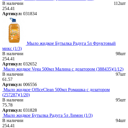
В наличии
112шт
254.41
Артикул:
031834
Мыло жидкое Бутылка Радуга 5л Фруктовый
микс (1/3)
В наличии
98шт
254.41
Артикул:
032652
Мыло жидкое Vega 500мл Малина с дозатором (388435)(1/12)
В наличии
97шт
61.57
Артикул:
006556
Мыло жидкое OfficeClean 500мл Ромашка с дозатором
(257287)(1/20)
В наличии
95шт
75.78
Артикул:
031828
Мыло жидкое Бутылка Радуга 5л Лимон (1/3)
В наличии
94шт
254.41