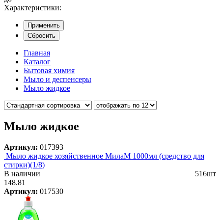
Характеристики:
Применить
Сбросить
Главная
Каталог
Бытовая химия
Мыло и деспенсеры
Мыло жидкое
Мыло жидкое
Артикул:
017393
Мыло жидкое хозяйственное МилаМ 1000мл (средство для
стирки)(1/8)
В наличии
516шт
148.81
Артикул:
017530