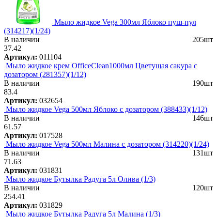
Мыло жидкое Vega 300мл Яблоко пуш-пул
(314217)(1/24)
В наличии
205шт
37.42
Артикул:
011104
Мыло жидкое крем OfficeClean1000мл Цветущая сакура с
дозатором (281357)(1/12)
В наличии
190шт
83.4
Артикул:
032654
Мыло жидкое Vega 500мл Яблоко с дозатором (388433)(1/12)
В наличии
146шт
61.57
Артикул:
017528
Мыло жидкое Vega 500мл Малина с дозатором (314220)(1/24)
В наличии
131шт
71.63
Артикул:
031831
Мыло жидкое Бутылка Радуга 5л Олива (1/3)
В наличии
120шт
254.41
Артикул:
031829
Мыло жидкое Бутылка Радуга 5л Малина (1/3)