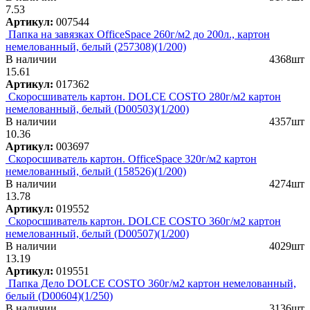
7.53
Артикул:
007544
Папка на завязках OfficeSpace 260г/м2 до 200л., картон
немелованный, белый (257308)(1/200)
В наличии
4368шт
15.61
Артикул:
017362
Скоросшиватель картон. DOLCE COSTO 280г/м2 картон
немелованный, белый (D00503)(1/200)
В наличии
4357шт
10.36
Артикул:
003697
Скоросшиватель картон. OfficeSpace 320г/м2 картон
немелованный, белый (158526)(1/200)
В наличии
4274шт
13.78
Артикул:
019552
Скоросшиватель картон. DOLCE COSTO 360г/м2 картон
немелованный, белый (D00507)(1/200)
В наличии
4029шт
13.19
Артикул:
019551
Папка Дело DOLCE COSTO 360г/м2 картон немелованный,
белый (D00604)(1/250)
В наличии
3136шт