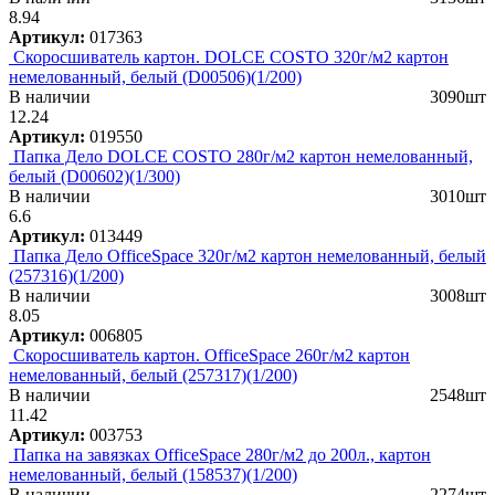
8.94
Артикул:
017363
Скоросшиватель картон. DOLCE COSTO 320г/м2 картон
немелованный, белый (D00506)(1/200)
В наличии
3090шт
12.24
Артикул:
019550
Папка Дело DOLCE COSTO 280г/м2 картон немелованный,
белый (D00602)(1/300)
В наличии
3010шт
6.6
Артикул:
013449
Папка Дело OfficeSpace 320г/м2 картон немелованный, белый
(257316)(1/200)
В наличии
3008шт
8.05
Артикул:
006805
Скоросшиватель картон. OfficeSpace 260г/м2 картон
немелованный, белый (257317)(1/200)
В наличии
2548шт
11.42
Артикул:
003753
Папка на завязках OfficeSpace 280г/м2 до 200л., картон
немелованный, белый (158537)(1/200)
В наличии
2274шт