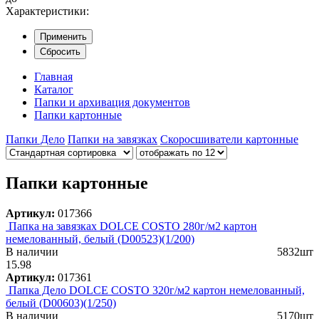
Характеристики:
Применить
Сбросить
Главная
Каталог
Папки и архивация документов
Папки картонные
Папки Дело
Папки на завязках
Скоросшиватели картонные
Папки картонные
Артикул:
017366
Папка на завязках DOLCE COSTO 280г/м2 картон
немелованный, белый (D00523)(1/200)
В наличии
5832шт
15.98
Артикул:
017361
Папка Дело DOLCE COSTO 320г/м2 картон немелованный,
белый (D00603)(1/250)
В наличии
5170шт