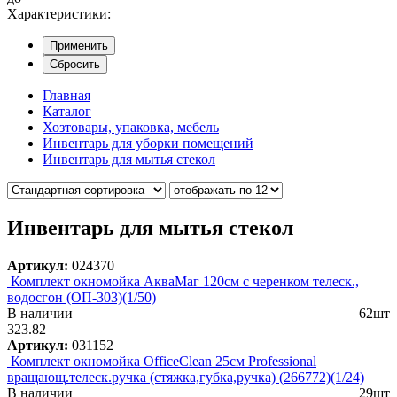
Характеристики:
Применить
Сбросить
Главная
Каталог
Хозтовары, упаковка, мебель
Инвентарь для уборки помещений
Инвентарь для мытья стекол
Инвентарь для мытья стекол
Артикул:
024370
Комплект окномойка АкваМаг 120см с черенком телеск.,
водосгон (ОП-303)(1/50)
В наличии
62шт
323.82
Артикул:
031152
Комплект окномойка OfficeClean 25см Professional
вращающ.телеск.ручка (стяжка,губка,ручка) (266772)(1/24)
В наличии
29шт