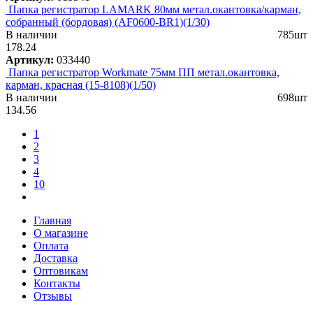
Папка регистратор LAMARK 80мм метал.окантовка/карман,
собранный (бордовая) (AF0600-BR1)(1/30)
В наличии
785шт
178.24
Артикул:
033440
Папка регистратор Workmate 75мм ПП метал.окантовка,
карман, красная (15-8108)(1/50)
В наличии
698шт
134.56
1
2
3
4
10
Главная
О магазине
Оплата
Доставка
Оптовикам
Контакты
Отзывы