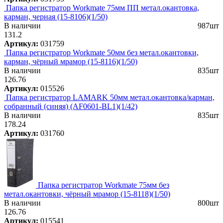
Папка регистратор Workmate 75мм ПП метал.окантовка,
карман, черная (15-8106)(1/50)
В наличии
987шт
131.2
Артикул:
031759
Папка регистратор Workmate 50мм без метал.окантовки,
карман, чёрный мрамор (15-8116)(1/50)
В наличии
835шт
126.76
Артикул:
015526
Папка регистратор LAMARK 50мм метал.окантовка/карман,
собранный (синяя) (AF0601-BL1)(1/42)
В наличии
835шт
178.24
Артикул:
031760
Папка регистратор Workmate 75мм без
метал.окантовки, чёрный мрамор (15-8118)(1/50)
В наличии
800шт
126.76
Артикул:
015541