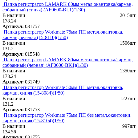
Папка регистратор LAMARK 80мм метал.окантовка/карман,
собранный (синяя) (AF0600-BL1)(1/30)
В наличии
2015шт
178.24
Артикул:
031757
Папка регистратор Workmate 75мм ПП метал.окантовка,
карман, зеленая (15-8110)(1/50)
В наличии
1506шт
131.2
Артикул:
015548
Папка регистратор LAMARK 80мм метал.окантовка/карман,
собранный (черная) (AF0600-BK1)(1/30)
В наличии
1350шт
178.24
Артикул:
031749
Папка регистратор Workmate 50мм ПП метал.окантовка,
карман, синяя (15-8084)(1/50)
В наличии
1227шт
131.2
Артикул:
031753
Папка регистратор Workmate 75мм ПП без метал.окантовки,
карман, синяя (15-8104)(1/50)
В наличии
997шт
134.56
Артикул:
031755