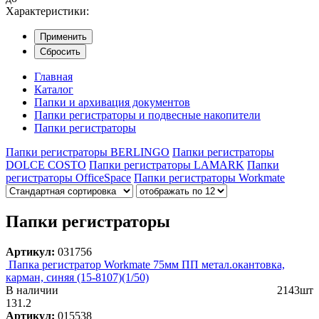
Характеристики:
Применить
Сбросить
Главная
Каталог
Папки и архивация документов
Папки регистраторы и подвесные накопители
Папки регистраторы
Папки регистраторы BERLINGO
Папки регистраторы
DOLCE COSTO
Папки регистраторы LAMARK
Папки
регистраторы OfficeSpace
Папки регистраторы Workmate
Папки регистраторы
Артикул:
031756
Папка регистратор Workmate 75мм ПП метал.окантовка,
карман, синяя (15-8107)(1/50)
В наличии
2143шт
131.2
Артикул:
015538