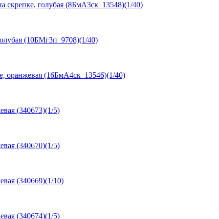
а скрепке, голубая (8БмА3ск_13548)(1/40)
голубая (10БМг3п_9708)(1/40)
е, оранжевая (16БмА4ск_13546)(1/40)
вая (340673)(1/5)
вая (340670)(1/5)
вая (340669)(1/10)
вая (340674)(1/5)