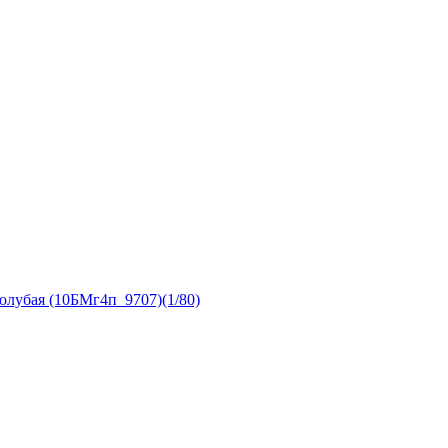
голубая (10БМг4п_9707)(1/80)