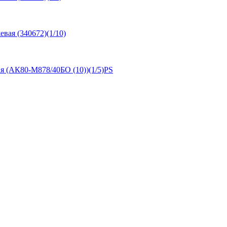
вая (340672)(1/10)
я (АК80-М878/40БО (10))(1/5)PS