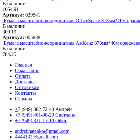
В наличии
1054.91
Артикул:
029541
Бумага масштабно-координатная OfficeSpace 878мм*10м оранже
В наличии
309.19
Артикул:
005838
Бумага масштабно-координатная AstKanz 878мм*40м оранжева
В наличии
784.25
Главная
О магазине
Оплата
Доставка
Оптовикам
Контакты
Отзывы
+
7 (949) 382-72-40 Андрей
+7 (949) 401-08-29 Светлана
+7 (949) 331-13-10 Офис
andreiinatenko@gmail.com
4444132@gmail.com