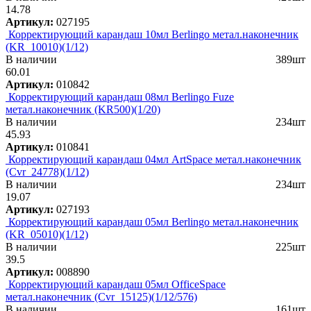
14.78
Артикул:
027195
Корректирующий карандаш 10мл Berlingo метал.наконечник
(KR_10010)(1/12)
В наличии
389шт
60.01
Артикул:
010842
Корректирующий карандаш 08мл Berlingo Fuze
метал.наконечник (KR500)(1/20)
В наличии
234шт
45.93
Артикул:
010841
Корректирующий карандаш 04мл ArtSpace метал.наконечник
(Cvr_24778)(1/12)
В наличии
234шт
19.07
Артикул:
027193
Корректирующий карандаш 05мл Berlingo метал.наконечник
(KR_05010)(1/12)
В наличии
225шт
39.5
Артикул:
008890
Корректирующий карандаш 05мл OfficeSpace
метал.наконечник (Cvr_15125)(1/12/576)
В наличии
161шт