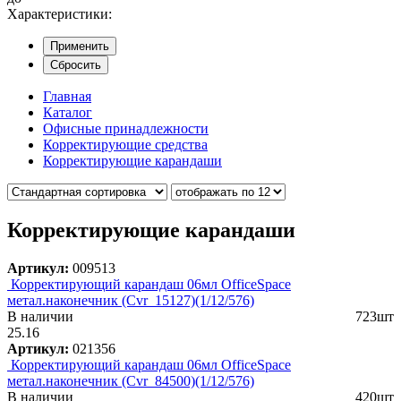
Характеристики:
Применить
Сбросить
Главная
Каталог
Офисные принадлежности
Корректирующие средства
Корректирующие карандаши
Корректирующие карандаши
Артикул:
009513
Корректирующий карандаш 06мл OfficeSpace
метал.наконечник (Cvr_15127)(1/12/576)
В наличии
723шт
25.16
Артикул:
021356
Корректирующий карандаш 06мл OfficeSpace
метал.наконечник (Cvr_84500)(1/12/576)
В наличии
420шт