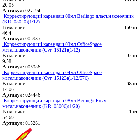
20.05
Артикул:
027194
Корректирующий карандаш 08мл Berlingo пласт.наконечник
(KR_08020)(1/12)
В наличии
160шт
46.4
Артикул:
005985
Корректирующий карандаш 03мл OfficeSpace
метал.наконечник (Cvr_15121)(1/12)
В наличии
92шт
9.58
Артикул:
005986
Корректирующий карандаш 04мл OfficeSpace
метал.наконечник (Cvr_15123)(1/12/576)
В наличии
68шт
14.06
Артикул:
024446
Корректирующий карандаш 08мл Berlingo Envy
метал.наконечник (KR_08006)(1/20)
В наличии
1шт
54.69
Артикул:
015261