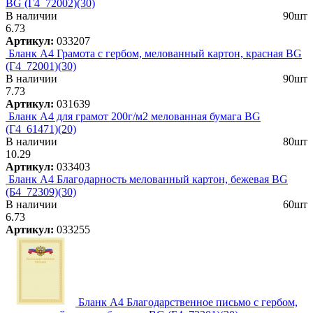
BG (Г4_72002)(30)
В наличии
90шт
6.73
Артикул:
033207
Бланк А4 Грамота c гербом, мелованный картон, красная BG
(Г4_72001)(30)
В наличии
90шт
7.73
Артикул:
031639
Бланк А4 для грамот 200г/м2 мелованная бумага BG
(Г4_61471)(20)
В наличии
80шт
10.29
Артикул:
033403
Бланк А4 Благодарность мелованный картон, бежевая BG
(Б4_72309)(30)
В наличии
60шт
6.73
Артикул:
033255
Бланк А4 Благодарственное письмо с гербом,