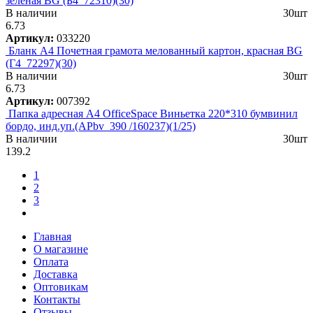
зеленая BG (Б4_72310)(30)
В наличии
30шт
6.73
Артикул:
033220
Бланк А4 Почетная грамота мелованный картон, красная BG
(Г4_72297)(30)
В наличии
30шт
6.73
Артикул:
007392
Папка адресная А4 OfficeSpace Виньетка 220*310 бумвинил
бордо, инд.уп.(APbv_390 /160237)(1/25)
В наличии
30шт
139.2
1
2
3
Главная
О магазине
Оплата
Доставка
Оптовикам
Контакты
Отзывы