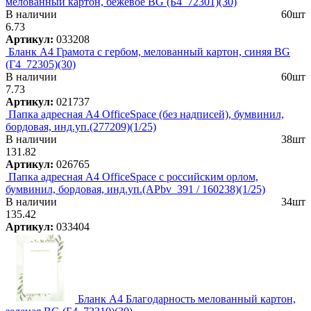
мелованный картон, бежевое BG (Б4_72301)(30)
В наличии
60шт
6.73
Артикул:
033208
Бланк А4 Грамота с гербом, мелованный картон, синяя BG
(Г4_72305)(30)
В наличии
60шт
7.73
Артикул:
021737
Папка адресная А4 OfficeSpace (без надписей), бумвинил,
бордовая, инд.уп.(277209)(1/25)
В наличии
38шт
131.82
Артикул:
026765
Папка адресная А4 OfficeSpace с российским орлом,
бумвинил, бордовая, инд.уп.(APbv_391 / 160238)(1/25)
В наличии
34шт
135.42
Артикул:
033404
Бланк А4 Благодарность мелованный картон,