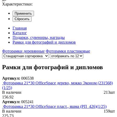
Характеристики:
Применить
Сбросить
Главная
Каталог
Подарки, сувениры, награды
Рамки для фотографий и дипломов
Фоторамки деревянные
Фоторамки пластиковые
Рамки для фотографий и дипломов
Артикул:
006538
Фоторамка 21*30 OfficeSpace дерево, мокко Эконом (231568)
(1/25)
В наличии
213шт
156.92
Артикул:
005241
Фоторамка 21*30 OfficeSpace пласт., яшма (РП_426)(1/25)
В наличии
159шт
225.73