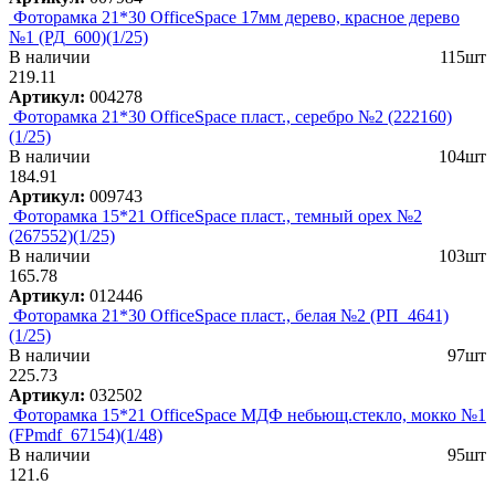
Фоторамка 21*30 OfficeSpace 17мм дерево, красное дерево
№1 (РД_600)(1/25)
В наличии
115шт
219.11
Артикул:
004278
Фоторамка 21*30 OfficeSpace пласт., серебро №2 (222160)
(1/25)
В наличии
104шт
184.91
Артикул:
009743
Фоторамка 15*21 OfficeSpace пласт., темный орех №2
(267552)(1/25)
В наличии
103шт
165.78
Артикул:
012446
Фоторамка 21*30 OfficeSpace пласт., белая №2 (РП_4641)
(1/25)
В наличии
97шт
225.73
Артикул:
032502
Фоторамка 15*21 OfficeSpace МДФ небьющ.стекло, мокко №1
(FPmdf_67154)(1/48)
В наличии
95шт
121.6