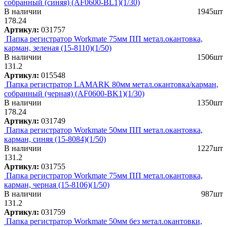
собранный (синяя) (AF0600-BL1)(1/30)
В наличии
1945шт
178.24
Артикул:
031757
Папка регистратор Workmate 75мм ПП метал.окантовка,
карман, зеленая (15-8110)(1/50)
В наличии
1506шт
131.2
Артикул:
015548
Папка регистратор LAMARK 80мм метал.окантовка/карман,
собранный (черная) (AF0600-BK1)(1/30)
В наличии
1350шт
178.24
Артикул:
031749
Папка регистратор Workmate 50мм ПП метал.окантовка,
карман, синяя (15-8084)(1/50)
В наличии
1227шт
131.2
Артикул:
031755
Папка регистратор Workmate 75мм ПП метал.окантовка,
карман, черная (15-8106)(1/50)
В наличии
987шт
131.2
Артикул:
031759
Папка регистратор Workmate 50мм без метал.окантовки,