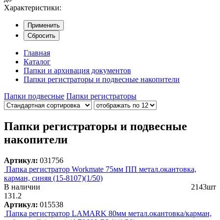
Характеристики:
Применить
Сбросить
Главная
Каталог
Папки и архивация документов
Папки регистраторы и подвесные накопители
Папки подвесные
Папки регистраторы
Папки регистраторы и подвесные
накопители
Артикул:
031756
Папка регистратор Workmate 75мм ПП метал.окантовка,
карман, синяя (15-8107)(1/50)
В наличии
2143шт
131.2
Артикул:
015538
Папка регистратор LAMARK 80мм метал.окантовка/карман,