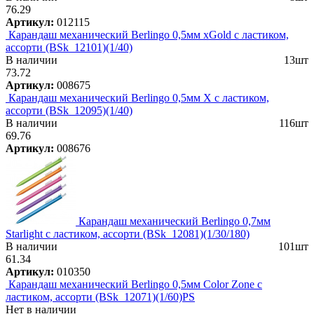
76.29
Артикул:
012115
Карандаш механический Berlingo 0,5мм xGold с ластиком,
ассорти (BSk_12101)(1/40)
В наличии
13шт
73.72
Артикул:
008675
Карандаш механический Berlingo 0,5мм X с ластиком,
ассорти (BSk_12095)(1/40)
В наличии
116шт
69.76
Артикул:
008676
Карандаш механический Berlingo 0,7мм
Starlight с ластиком, ассорти (BSk_12081)(1/30/180)
В наличии
101шт
61.34
Артикул:
010350
Карандаш механический Berlingo 0,5мм Color Zone с
ластиком, ассорти (BSk_12071)(1/60)PS
Нет в наличии