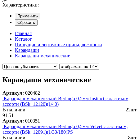
Характеристики:
Применить
Сбросить
Главная
Каталог
Пишущие и чертежные принадлежности
Карандаши
Карандаши механические
Карандаши механические
Артикул:
020482
Карандаш механический Berlingo 0,5мм Instinct с ластиком,
ассорти (BSk_12120)(1/40)
В наличии
22шт
91.51
Артикул:
010351
Карандаш механический Berlingo 0,5мм Velvet с ластиком,
ассорти (BSk_12091)(1/30/180)PS
В наличии
8шт