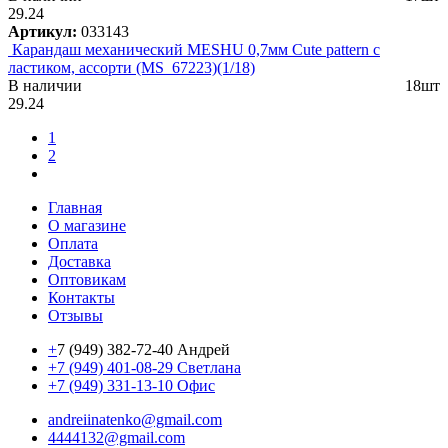
29.24
Артикул:
033143
Карандаш механический MESHU 0,7мм Cute pattern с
ластиком, ассорти (MS_67223)(1/18)
В наличии
18шт
29.24
1
2
Главная
О магазине
Оплата
Доставка
Оптовикам
Контакты
Отзывы
+
7 (949) 382-72-40 Андрей
+7 (949) 401-08-29 Светлана
+7 (949) 331-13-10 Офис
andreiinatenko@gmail.com
4444132@gmail.com