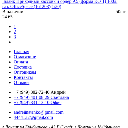
Бланк Приходный кассовый ордер А5 (форма КО-1) 100л.,
газ. OfficeSpace (161203)(1/20)
В наличии
50шт
24.65
1
2
3
Главная
О магазине
Оплата
Доставка
Оптовикам
Контакты
Отзывы
+
7 (949) 382-72-40 Андрей
+7 (949) 401-08-29 Светлана
+7 (949) 331-13-10 Офис
andreiinatenko@gmail.com
4444132@gmail.com
г.Донецк ул.Куйбышева 143 Г
Склад: г.Донецк ул.Куйбышева