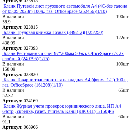
Артикул:
023818
Бланк Путевой лист грузового автомобиля А4 (4С-без талона
от 05.05.2023г) 100л., газ. OfficeSpace (252456)(1/10)
В наличии
190шт
58.9
Артикул:
023815
Бланк Трудовая книжка Гознак (349212)(1/25/250)
В наличии
122шт
438.99
Артикул:
027393
Бланк Ресторанный счет 97*200мм 50экз. OfficeSpace с/к 2х
слойный (249795)(1/75)
В наличии
100шт
158.09
Артикул:
023820
Бланк Товарно транспортная накладная А4 (форма 1-Т) 100л.,
газ. OfficeSpace (161208)(1/10)
В наличии
65шт
52.32
Артикул:
024169
Бланк Журнал учета проверок юридического лица, ИП А4
64стр., скрепка, газет. Учитель-Канц (КЖ-611)(1/150)PS
В наличии
60шт
91.1
Артикул:
008966