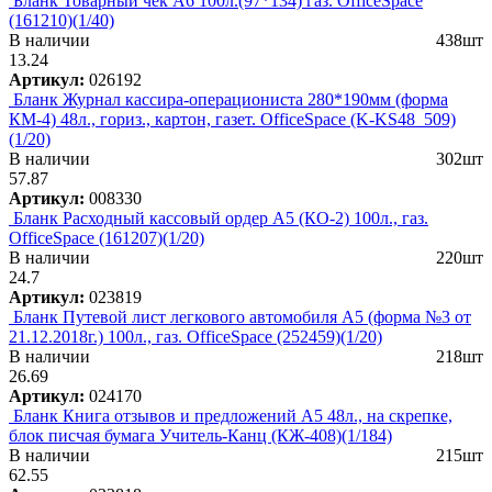
Бланк Товарный чек А6 100л.(97*134) газ. OfficeSpace
(161210)(1/40)
В наличии
438шт
13.24
Артикул:
026192
Бланк Журнал кассира-операциониста 280*190мм (форма
КМ-4) 48л., гориз., картон, газет. OfficeSpace (K-KS48_509)
(1/20)
В наличии
302шт
57.87
Артикул:
008330
Бланк Расходный кассовый ордер А5 (КО-2) 100л., газ.
OfficeSpace (161207)(1/20)
В наличии
220шт
24.7
Артикул:
023819
Бланк Путевой лист легкового автомобиля А5 (форма №3 от
21.12.2018г.) 100л., газ. OfficeSpace (252459)(1/20)
В наличии
218шт
26.69
Артикул:
024170
Бланк Книга отзывов и предложений А5 48л., на скрепке,
блок писчая бумага Учитель-Канц (КЖ-408)(1/184)
В наличии
215шт
62.55