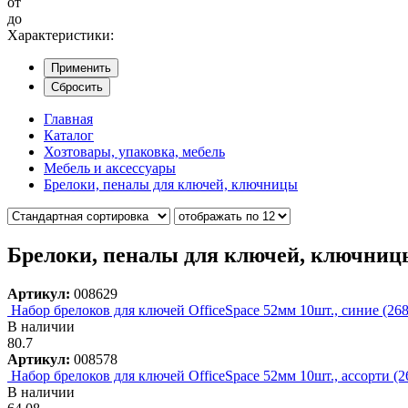
от
до
Характеристики:
Применить
Сбросить
Главная
Каталог
Хозтовары, упаковка, мебель
Мебель и аксессуары
Брелоки, пеналы для ключей, ключницы
Брелоки, пеналы для ключей, ключниц
Артикул:
008629
Набор брелоков для ключей OfficeSpace 52мм 10шт., синие (268
В наличии
80.7
Артикул:
008578
Набор брелоков для ключей OfficeSpace 52мм 10шт., ассорти (2
В наличии