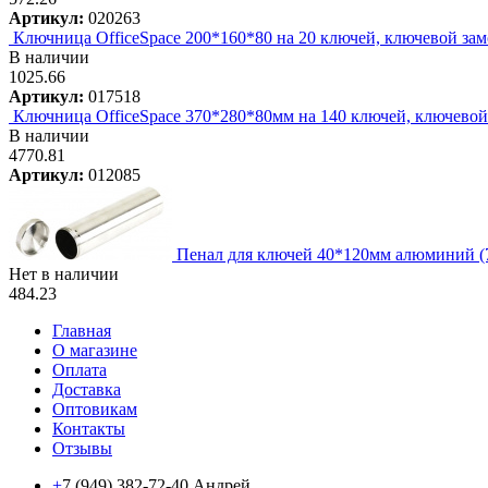
Артикул:
020263
Ключница OfficeSpace 200*160*80 на 20 ключей, ключевой замо
В наличии
1025.66
Артикул:
017518
Ключница OfficeSpace 370*280*80мм на 140 ключей, ключевой з
В наличии
4770.81
Артикул:
012085
Пенал для ключей 40*120мм алюминий (7
Нет в наличии
484.23
Главная
О магазине
Оплата
Доставка
Оптовикам
Контакты
Отзывы
+
7 (949) 382-72-40 Андрей