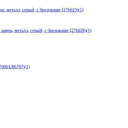
к, металл, серый, с брелоками (276023)(1)
амок, металл, серый, с брелоками (276026)(1)
0001/86797)(1)