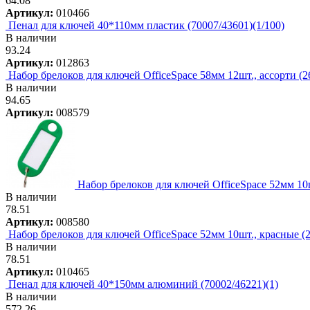
64.08
Артикул:
010466
Пенал для ключей 40*110мм пластик (70007/43601)(1/100)
В наличии
93.24
Артикул:
012863
Набор брелоков для ключей OfficeSpace 58мм 12шт., ассорти (2
В наличии
94.65
Артикул:
008579
Набор брелоков для ключей OfficeSpace 52мм 10ш
В наличии
78.51
Артикул:
008580
Набор брелоков для ключей OfficeSpace 52мм 10шт., красные (2
В наличии
78.51
Артикул:
010465
Пенал для ключей 40*150мм алюминий (70002/46221)(1)
В наличии
572.26