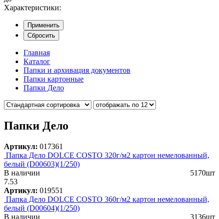
Характеристики:
Применить
Сбросить
Главная
Каталог
Папки и архивация документов
Папки картонные
Папки Дело
Папки Дело
Артикул:
017361
Папка Дело DOLCE COSTO 320г/м2 картон немелованный,
белый (D00603)(1/250)
В наличии
5170шт
7.53
Артикул:
019551
Папка Дело DOLCE COSTO 360г/м2 картон немелованный,
белый (D00604)(1/250)
В наличии
3136шт