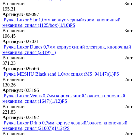
В наличии
3шт
195.31
Артикул:
009097
Ручка Luxor Star 1,0мм корпус черный/хром, кнопочный
механизм, синяя (1125/box)(1/10)PS
В наличии
3шт
196.45
Артикул:
027031
Ручка Luxor Dunes 0,7мм корпус синий электрик, кнопочный
механизм, синяя (2319)(1)
В наличии
2шт
371.23
Артикул:
026566
Ручка MESHU Black sand 1,0мм синяя (MS_94147)(1)PS
В наличии
2шт
130.26
Артикул:
023196
Ручка Luxor Venus 0,7мм корпус синий/золото, кнопочный
механизм, синяя (1647)(1/12)PS
В наличии
2шт
221.83
Артикул:
023192
Ручка Luxor Drino 0,7мм корпус черный/золото, кнопочный
механизм, синяя (21007)(1/12)PS
В наличии
2шт