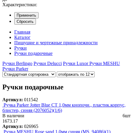
Характеристики:
Применить
Сбросить
Главная
Каталог
Пишущие и чертежные принадлежности
Ручки
Ручки подарочные
Ручки Berlingo
Ручки Delucci
Ручки Luxor
Ручки MESHU
Ручки Parker
Ручки подарочные
Артикул:
011542
Ручка Parker Jotter Blue CT 1,0мм кнопочн., пластик.корпус,
блистер, синяя (2076052)(1/6)
В наличии
6шт
1673.17
Артикул:
026965
Ручка MESHU Rose sand 1,0мм синяя (MS_94086)(1)