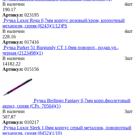
В наличии
4шт
190.17
Артикул:
023195
Ручка Luxor Rega 0,7мм корпус розовый/хром, кнопочный
механизм, синяя (8243)(1/12)PS
В наличии
4шт
228.16
Артикул:
017416
Ручка Parker 51 Burgundy CT 1,0мм поворот., подар.уп.,
черная (2123498)(1)
В наличии
3шт
14182.22
Артикул:
015156
Ручка Berlingo Fantasy 0,7мм корп.фиолетовый
акрил, синяя (CPs_70504)(1)
В наличии
3шт
507.87
Артикул:
010217
Ручка Luxor Sleek 1,0мм корпус серый металлик, поворотный
механизм, синяя (8452)(1/10)