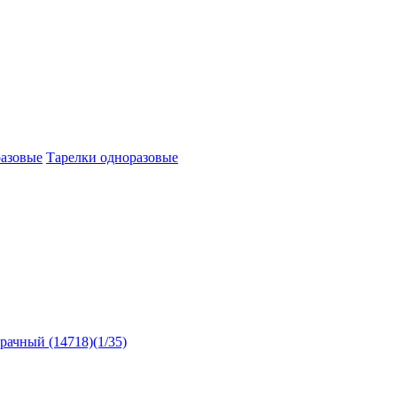
азовые
Тарелки одноразовые
рачный (14718)(1/35)