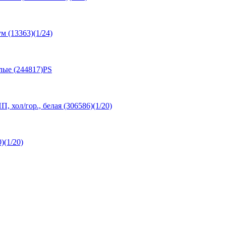
 (13363)(1/24)
лые (244817)PS
П, хол/гор., белая (306586)(1/20)
)(1/20)