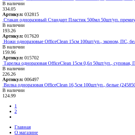
В наличии
334.05
Артикул:
032815
Стакан одноразовый Стандарт Пластик 500мл 50шт/уп. премиум
В наличии
193.26
Артикул:
017620
Ножи одноразовые OfficeClean 15см 100шт/уп., эконом, ПС, бе
В наличии
159.96
Артикул:
015702
Тарелка одноразовая OfficeClean 15см 0,6л 50шт/уп., суповая, П
В наличии
226.26
Артикул:
006497
Вилка одноразовая OfficeClean 16,5см 100шт/уп., белые (245850
В наличии
124.99
1
2
Главная
О магазине