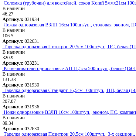
Соломка (трубочки) для коктейлей, соков Komfi 5ммх21см 100ш
В наличии
46.27
Артикул:
031934
Ложка одноразовая ВЗЛП 16см 100шт/уп., столовая, эконом, ПС,
В наличии
106.5
Артикул:
032631
Тарелка одноразовая Позитрон 20,5см 100шт/уп., ПС, белая (ТР
В наличии
320.9
Артикул:
033231
Размешиватели одноразовые АП 11,5см 500шт/уп., белые (16019
В наличии
131.38
Артикул:
031930
Тарелка одноразовая Стандарт 16,5см 100шт/уп., ПП, белая (14
В наличии
207.07
Артикул:
031936
Ножи одноразовые ВЗЛП 16см 100шт/уп., эконом, ПС, компакт,
В наличии
89.34
Артикул:
032630
Тарелка одноразовая Позитрон 20,5см 100шт/уп., 3-х секцион., 