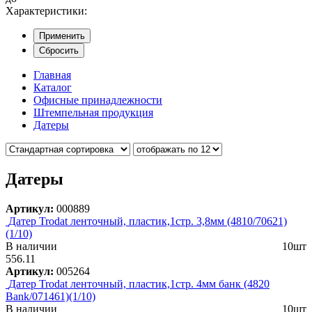
Характеристики:
Применить
Сбросить
Главная
Каталог
Офисные принадлежности
Штемпельная продукция
Датеры
Датеры
Артикул:
000889
Датер Trodat ленточный, пластик,1стр. 3,8мм (4810/70621)
(1/10)
В наличии
10шт
556.11
Артикул:
005264
Датер Trodat ленточный, пластик,1стр. 4мм банк (4820
Bank/071461)(1/10)
В наличии
10шт