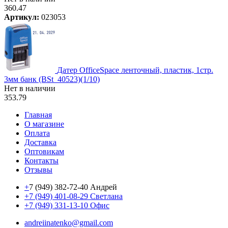
360.47
Артикул:
023053
Датер OfficeSpace ленточный, пластик, 1стр.
3мм банк (BSt_40523)(1/10)
Нет в наличии
353.79
Главная
О магазине
Оплата
Доставка
Оптовикам
Контакты
Отзывы
+
7 (949) 382-72-40 Андрей
+7 (949) 401-08-29 Светлана
+7 (949) 331-13-10 Офис
andreiinatenko@gmail.com