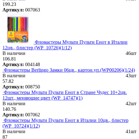
199.23
Артикул:
007063
Фломастеры Мульти Пульти Енот в Италии
12цв., блистер (WP_10726)(1/12)
В наличии
46шт
106.81
Артикул:
004148
Фломастеры Berlingo Замки 06цв., картон.уп.(WP00206)(1/24)
В наличии
43шт
57.82
Артикул:
008750
Фломастеры Мульти Пульти Енот в Стране Чудес 10+2цв.
12шт., меняющие цвет (WP_14747)(1)
В наличии
42шт
140.76
Артикул:
007062
Фломастеры Мульти Пульти Енот в Италии 10цв., блистер
(WP_10724)(1/12)
В наличии
41шт
87