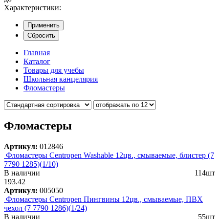
Характеристики:
Применить
Сбросить
Главная
Каталог
Товары для учебы
Школьная канцелярия
Фломастеры
Фломастеры
Артикул:
012846
Фломастеры Centropen Washable 12цв., смываемые, блистер (7
7790 1285)(1/10)
В наличии
114шт
193.42
Артикул:
005050
Фломастеры Centropen Пингвины 12цв., смываемые, ПВХ
чехол (7 7790 1286)(1/24)
В наличии
55шт