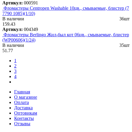
Артикул:
000591
Фломастеры Centropen Washable 10цв., смываемые, блистер (7
7790 1085)(1/10)
В наличии
36шт
159.43
Артикул:
004349
Фломастеры Berlingo Жил-был кот 06цв., смываемые, блистер
(WP00606)(1/24)
В наличии
35шт
51.77
1
2
3
4
Главная
О магазине
Оплата
Доставка
Оптовикам
Контакты
Отзывы