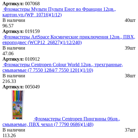
Артикул:
007068
Фломастеры Мульти Пульти Енот во Франции 12цв.,
картон.уп.(WP_10716)(1/12)
В наличии
40шт
96.57
Артикул:
019159
Фломастеры ArtSpace Космические приключения 12цв., ПВХ,
европодвес (WCP12_26827)(1/12/240)
В наличии
39шт
47.06
Артикул:
010912
Фломастеры Centropen Colour World 12цв., трехгранные,
смываемые (7 7550 1284/7 7550 1201)(1/10)
В наличии
38шт
216.33
Артикул:
005049
Фломастеры Centropen Пингвины 06цв.,
смываемые, ПВХ чехол (7 7790 0686)(1/48)
В наличии
37шт
113.26