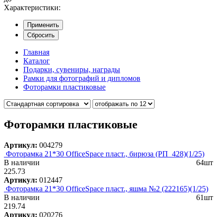
Характеристики:
Применить
Сбросить
Главная
Каталог
Подарки, сувениры, награды
Рамки для фотографий и дипломов
Фоторамки пластиковые
Фоторамки пластиковые
Артикул:
004279
Фоторамка 21*30 OfficeSpace пласт., бирюза (РП_428)(1/25)
В наличии
64шт
225.73
Артикул:
012447
Фоторамка 21*30 OfficeSpace пласт., яшма №2 (222165)(1/25)
В наличии
61шт
219.74
Артикул:
020276