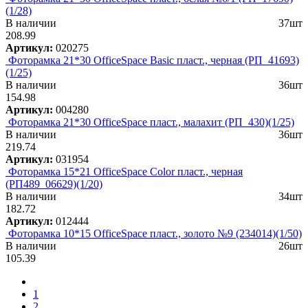
(1/28)
В наличии
37шт
208.99
Артикул:
020275
Фоторамка 21*30 OfficeSpace Basic пласт., черная (РП_41693)
(1/25)
В наличии
36шт
154.98
Артикул:
004280
Фоторамка 21*30 OfficeSpace пласт., малахит (РП_430)(1/25)
В наличии
36шт
219.74
Артикул:
031954
Фоторамка 15*21 OfficeSpace Color пласт., черная
(РП489_06629)(1/20)
В наличии
34шт
182.72
Артикул:
012444
Фоторамка 10*15 OfficeSpace пласт., золото №9 (234014)(1/50)
В наличии
26шт
105.39
1
2