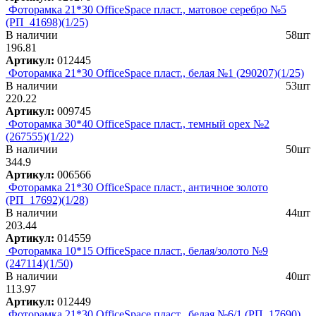
Фоторамка 21*30 OfficeSpace пласт., матовое серебро №5
(РП_41698)(1/25)
В наличии
58шт
196.81
Артикул:
012445
Фоторамка 21*30 OfficeSpace пласт., белая №1 (290207)(1/25)
В наличии
53шт
220.22
Артикул:
009745
Фоторамка 30*40 OfficeSpace пласт., темный орех №2
(267555)(1/22)
В наличии
50шт
344.9
Артикул:
006566
Фоторамка 21*30 OfficeSpace пласт., античное золото
(РП_17692)(1/28)
В наличии
44шт
203.44
Артикул:
014559
Фоторамка 10*15 OfficeSpace пласт., белая/золото №9
(247114)(1/50)
В наличии
40шт
113.97
Артикул:
012449
Фоторамка 21*30 OfficeSpace пласт., белая №6/1 (РП_17690)