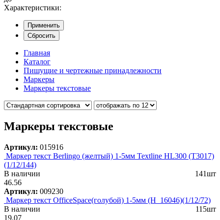
Характеристики:
Применить
Сбросить
Главная
Каталог
Пишущие и чертежные принадлежности
Маркеры
Маркеры текстовые
Маркеры текстовые
Артикул:
015916
Маркер текст Berlingo (желтый) 1-5мм Textline HL300 (T3017)
(1/12/144)
В наличии
141шт
46.56
Артикул:
009230
Маркер текст OfficeSpace(голубой) 1-5мм (H_16046)(1/12/72)
В наличии
115шт
19.07