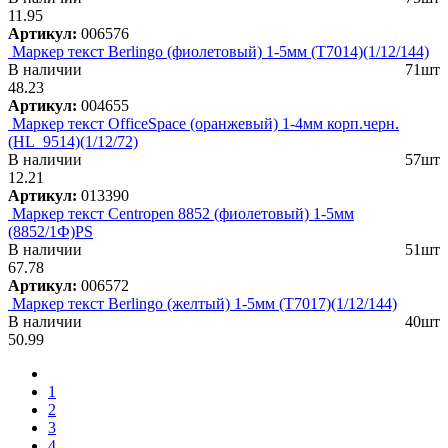
11.95
Артикул:
006576
Маркер текст Berlingo (фиолетовый) 1-5мм (T7014)(1/12/144)
В наличии
71шт
48.23
Артикул:
004655
Маркер текст OfficeSpace (оранжевый) 1-4мм корп.черн.
(HL_9514)(1/12/72)
В наличии
57шт
12.21
Артикул:
013390
Маркер текст Centropen 8852 (фиолетовый) 1-5мм
(8852/1Ф)PS
В наличии
51шт
67.78
Артикул:
006572
Маркер текст Berlingo (желтый) 1-5мм (T7017)(1/12/144)
В наличии
40шт
50.99
1
2
3
4