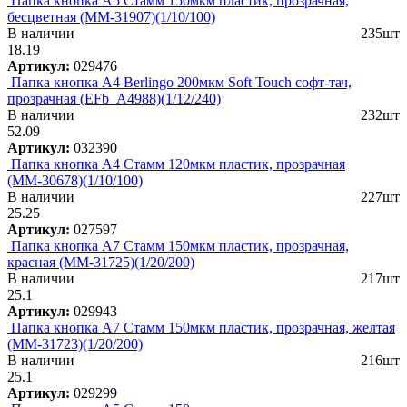
Папка кнопка А5 Стамм 150мкм пластик, прозрачная,
бесцветная (ММ-31907)(1/10/100)
В наличии
235шт
18.19
Артикул:
029476
Папка кнопка А4 Berlingo 200мкм Soft Touch софт-тач,
прозрачная (EFb_A4988)(1/12/240)
В наличии
232шт
52.09
Артикул:
032390
Папка кнопка А4 Стамм 120мкм пластик, прозрачная
(ММ-30678)(1/10/100)
В наличии
227шт
25.25
Артикул:
027597
Папка кнопка А7 Стамм 150мкм пластик, прозрачная,
красная (ММ-31725)(1/20/200)
В наличии
217шт
25.1
Артикул:
029943
Папка кнопка А7 Стамм 150мкм пластик, прозрачная, желтая
(ММ-31723)(1/20/200)
В наличии
216шт
25.1
Артикул:
029299