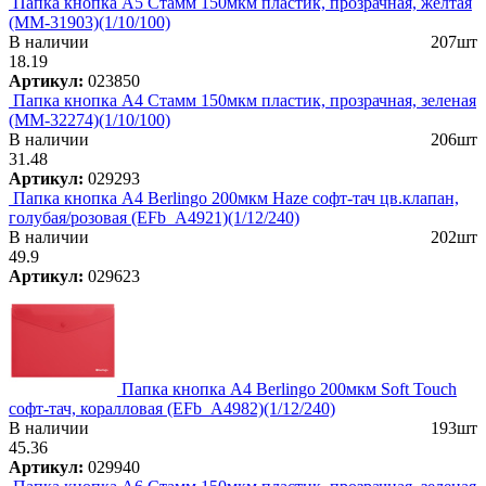
Папка кнопка А5 Стамм 150мкм пластик, прозрачная, желтая
(ММ-31903)(1/10/100)
В наличии
207шт
18.19
Артикул:
023850
Папка кнопка А4 Стамм 150мкм пластик, прозрачная, зеленая
(ММ-32274)(1/10/100)
В наличии
206шт
31.48
Артикул:
029293
Папка кнопка А4 Berlingo 200мкм Haze софт-тач цв.клапан,
голубая/розовая (EFb_A4921)(1/12/240)
В наличии
202шт
49.9
Артикул:
029623
Папка кнопка А4 Berlingo 200мкм Soft Touch
софт-тач, коралловая (EFb_A4982)(1/12/240)
В наличии
193шт
45.36
Артикул:
029940