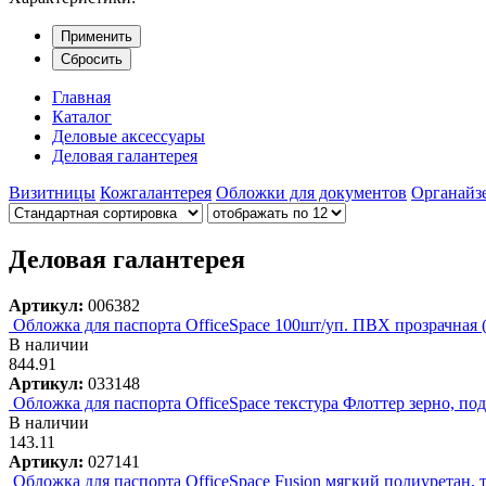
Применить
Сбросить
Главная
Каталог
Деловые аксессуары
Деловая галантерея
Визитницы
Кожгалантерея
Обложки для документов
Органайз
Деловая галантерея
Артикул:
006382
Обложка для паспорта OfficeSpace 100шт/уп. ПВХ прозрачная (
В наличии
844.91
Артикул:
033148
Обложка для паспорта OfficeSpace текстура Флоттер зерно, под
В наличии
143.11
Артикул:
027141
Обложка для паспорта OfficeSpace Fusion мягкий полиуретан, 