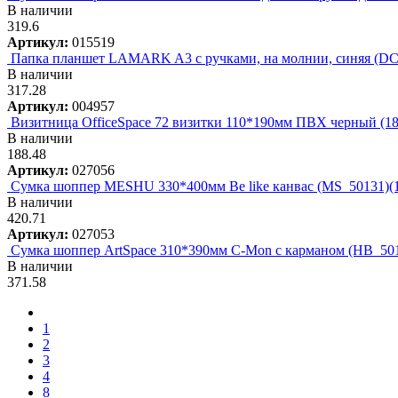
В наличии
319.6
Артикул:
015519
Папка планшет LAMARK A3 с ручками, на молнии, синяя (DC
В наличии
317.28
Артикул:
004957
Визитница OfficeSpace 72 визитки 110*190мм ПВХ черный (18
В наличии
188.48
Артикул:
027056
Сумка шоппер MESHU 330*400мм Be like канвас (MS_50131)(
В наличии
420.71
Артикул:
027053
Сумка шоппер ArtSpace 310*390мм C-Mon с карманом (HB_501
В наличии
371.58
1
2
3
4
8