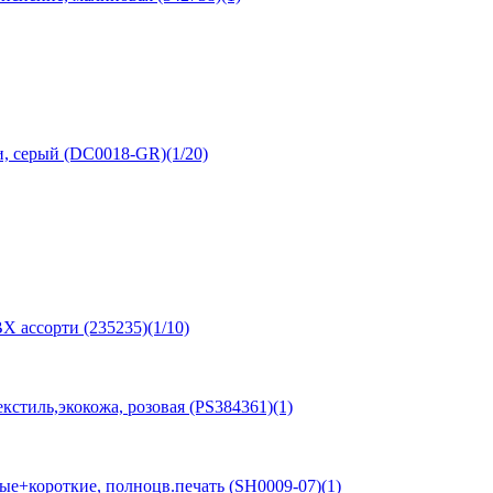
, серый (DC0018-GR)(1/20)
Х ассорти (235235)(1/10)
кстиль,экокожа, розовая (PS384361)(1)
+короткие, полноцв.печать (SH0009-07)(1)