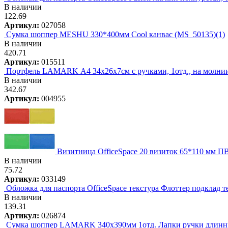
В наличии
122.69
Артикул:
027058
Сумка шоппер MESHU 330*400мм Cool канвас (MS_50135)(1)
В наличии
420.71
Артикул:
015511
Портфель LAMARK А4 34х26х7см с ручками, 1отд., на молнии
В наличии
342.67
Артикул:
004955
Визитница OfficeSpace 20 визиток 65*110 мм ПВ
В наличии
75.72
Артикул:
033149
Обложка для паспорта OfficeSpace текстура Флоттер подклад те
В наличии
139.31
Артикул:
026874
Сумка шоппер LAMARK 340x390мм 1отд. Лапки ручки длинные