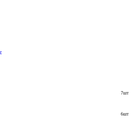
е
7шт
6шт