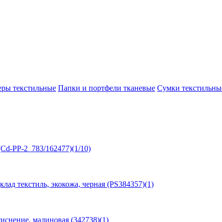
еры текстильные
Папки и портфели тканевые
Сумки текстильны
Cd-PP-2_783/162477)(1/10)
клад текстиль, экокожа, черная (PS384357)(1)
тиснение, малиновая (342738)(1)