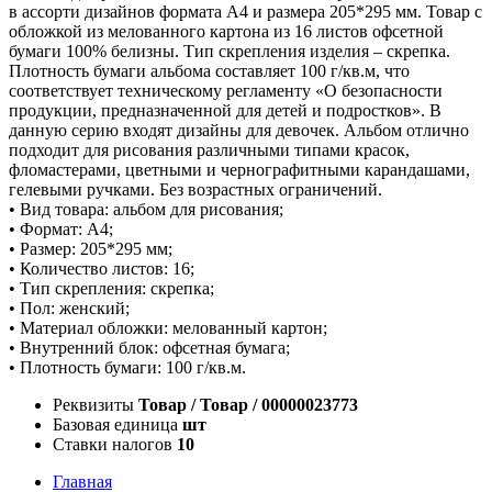
в ассорти дизайнов формата А4 и размера 205*295 мм. Товар с
обложкой из мелованного картона из 16 листов офсетной
бумаги 100% белизны. Тип скрепления изделия – скрепка.
Плотность бумаги альбома составляет 100 г/кв.м, что
соответствует техническому регламенту «О безопасности
продукции, предназначенной для детей и подростков». В
данную серию входят дизайны для девочек. Альбом отлично
подходит для рисования различными типами красок,
фломастерами, цветными и чернографитными карандашами,
гелевыми ручками. Без возрастных ограничений.
• Вид товара: альбом для рисования;
• Формат: А4;
• Размер: 205*295 мм;
• Количество листов: 16;
• Тип скрепления: скрепка;
• Пол: женский;
• Материал обложки: мелованный картон;
• Внутренний блок: офсетная бумага;
• Плотность бумаги: 100 г/кв.м.
Реквизиты
Товар / Товар / 00000023773
Базовая единица
шт
Ставки налогов
10
Главная