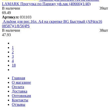
LAMARK Прогулка по Парижу уф.лак (40666)(1/40)
В наличии
39шт
69.49
Артикул:
031103
Альбом для рис.16л. А4 на скрепке BG Быстрый (АР4ск16
08587)(1/8/56)PS
В наличии
38шт
47.93
1
2
3
4
18
Главная
О магазине
Оплата
Доставка
Оптовикам
Контакты
Отзывы