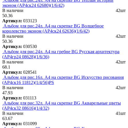
Альбом для рис.24л. А4 на скрепке BG Теплые истории
эконом (АР4ск24 62680)(1/6/42)
В наличии
42шт
50.36
Артикул:
033123
Альбом для рис.24л. А4 на скрепке BG Волшебное
королевство эконом (АР4ск24 62636)(1/6/42)
В наличии
42шт
50.36
Артикул:
030530
Альбом для рис.24л. А4 на гребне BG Русская архитектура
(АР4гр24 08628)(1/6/36)
В наличии
42шт
68.1
Артикул:
028541
Альбом для рис.16л. А4 на скрепке BG Искусство рисования
(АР4ск16 11812)(1/4/56)PS
В наличии
42шт
47.93
Артикул:
031113
Альбом для рис.32л. А4 на скрепке BG Акварельные цветы
(АР4ск32 08616)(1/4/32)
В наличии
41шт
63.67
Артикул:
031099