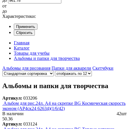
до
от
до
Характеристики:
Применить
Сбросить
Главная
Каталог
Товары для учебы
Альбомы и папки для творчества
Альбомы для рисования
Папки для акварели
Скетчбуки
Альбомы и папки для творчества
Артикул:
033206
Альбом для рис.24л. А4 на скрепке BG Космическая скорость
эконом (АР4ск24 62634)(1/6/42)
В наличии
42шт
50.36
Артикул:
033124