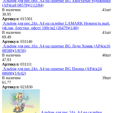
Альбом для рис.08л. А4 на скрепке BG Хвостатые художники
(АР4ск8 08578)(1/12/84)
В наличии
41шт
30.95
Артикул:
015301
Альбом для рис.24л. А4 на склейке LAMARK Нежность выб.
уф.лак, блестки, офсет 100г/м2 (26479)(1/40)
В наличии
41шт
69.49
Артикул:
031146
Альбом для рис.16л. А4 на скрепке BG Леди Хомяк (АР4ск16
08588)(1/8/56)
В наличии
40шт
47.93
Артикул:
031111
Альбом для рис.24л. А4 на скрепке BG Пионы (АР4ск24
08608)(1/6/42)
В наличии
39шт
61.77
Артикул:
021830
Альбом для рис.24л. А4 на склейке