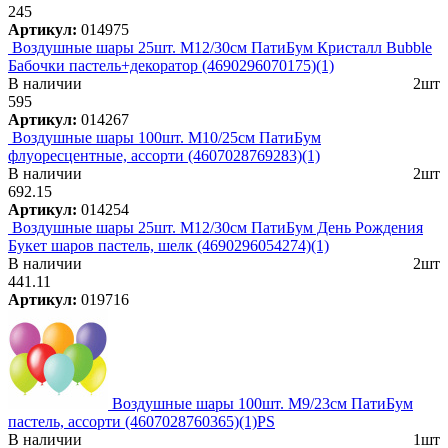
245
Артикул:
014975
Воздушные шары 25шт. М12/30см ПатиБум Кристалл Bubble
Бабочки пастель+декоратор (4690296070175)(1)
В наличии
2шт
595
Артикул:
014267
Воздушные шары 100шт. М10/25см ПатиБум
флуоресцентные, ассорти (4607028769283)(1)
В наличии
2шт
692.15
Артикул:
014254
Воздушные шары 25шт. М12/30см ПатиБум День Рождения
Букет шаров пастель, шелк (4690296054274)(1)
В наличии
2шт
441.11
Артикул:
019716
Воздушные шары 100шт. М9/23см ПатиБум
пастель, ассорти (4607028760365)(1)PS
В наличии
1шт