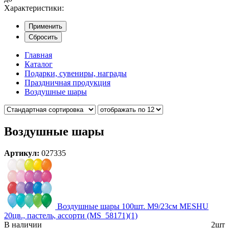
Характеристики:
Применить
Сбросить
Главная
Каталог
Подарки, сувениры, награды
Праздничная продукция
Воздушные шары
Воздушные шары
Артикул:
027335
Воздушные шары 100шт. М9/23см MESHU
20цв., пастель, ассорти (MS_58171)(1)
В наличии
2шт