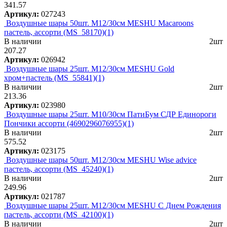
341.57
Артикул:
027243
Воздушные шары 50шт. М12/30см MESHU Macaroons
пастель, ассорти (MS_58170)(1)
В наличии
2шт
207.27
Артикул:
026942
Воздушные шары 25шт. М12/30см MESHU Gold
хром+пастель (MS_55841)(1)
В наличии
2шт
213.36
Артикул:
023980
Воздушные шары 25шт. M10/30см ПатиБум СДР Единороги
Пончики ассорти (4690296076955)(1)
В наличии
2шт
575.52
Артикул:
023175
Воздушные шары 50шт. М12/30см MESHU Wise advice
пастель, ассорти (MS_45240)(1)
В наличии
2шт
249.96
Артикул:
021787
Воздушные шары 25шт. М12/30см MESHU С Днем Рождения
пастель, ассорти (MS_42100)(1)
В наличии
2шт