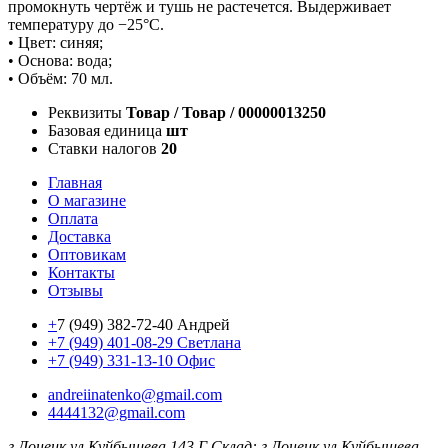
промокнуть чертёж и тушь не растечется. Выдерживает
температуру до −25°C.
• Цвет: синяя;
• Основа: вода;
• Объём: 70 мл.
Реквизиты
Товар / Товар / 00000013250
Базовая единица
шт
Ставки налогов
20
Главная
О магазине
Оплата
Доставка
Оптовикам
Контакты
Отзывы
+
7 (949) 382-72-40 Андрей
+7 (949) 401-08-29 Светлана
+7 (949) 331-13-10 Офис
andreiinatenko@gmail.com
4444132@gmail.com
г.Донецк ул.Куйбышева 143 Г
Склад: г.Донецк ул.Куйбышева