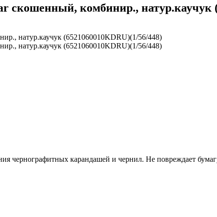
tar скошенный, комбинир., натур.каучук 
я чернографитных карандашей и чернил. Не повреждает бумагу,