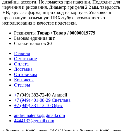
дизайны ассорти. Не ломается при падении. Подходит для
черчения и рисования. Диаметр грифеля 2,2 мм, твердость
HB, круглая форма, штрих-код на корпусе. Упаковка в
прозрачную разъемную ПВХ-тубу с возможностью
использования в качестве подставки.
Реквизиты
Товар / Товар / 00000019779
Базовая единица
шт
Ставки налогов
20
Главная
О магазине
Оплата
Доставка
Оптовикам
Контакты
Отзывы
+
7 (949) 382-72-40 Андрей
+7 (949) 401-08-29 Светлана
+7 (949) 331-13-10 Офис
andreiinatenko@gmail.com
4444132@gmail.com
г.Донецк ул.Куйбышева 143 Г
Склад: г.Донецк ул.Куйбышева