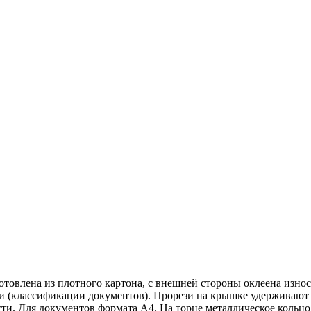
влена из плотного картона, с внешней стороны оклеена износо
иси (классификации документов). Прорези на крышке удерживают
ти. Для документов формата А4. На торце металлическое кольцо