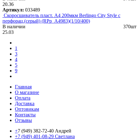
20.36
Артикул:
033489
Скоросшиватель пласт. А4 200мкм Berlingo City Style с
перфорац.(серый) (RPp_A4983)(1/10/400)
В наличии
370шт
25.03
1
3
4
5
9
Главная
О магазине
Оплата
Доставка
Оптовикам
Контакты
Отзывы
+
7 (949) 382-72-40 Андрей
+7 (949) 401-08-29 Светлана