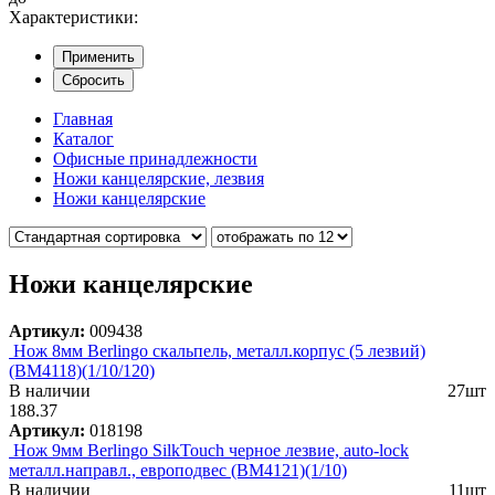
Характеристики:
Применить
Сбросить
Главная
Каталог
Офисные принадлежности
Ножи канцелярские, лезвия
Ножи канцелярские
Ножи канцелярские
Артикул:
009438
Нож 8мм Berlingo скальпель, металл.корпус (5 лезвий)
(BM4118)(1/10/120)
В наличии
27шт
188.37
Артикул:
018198
Нож 9мм Berlingo SilkTouch черное лезвие, auto-lock
металл.направл., европодвес (BM4121)(1/10)
В наличии
11шт