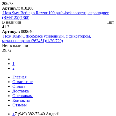
206.73
Артикул:
018208
Нож 9мм Berlingo Razzor 100 push-lock ассорти, европодвес
(BM4125)(1/60)
В наличии
1шт
41.3
Артикул:
009646
Нож 18мм OfficeSpace усиленный, с фиксатором,
металл.направл.(262451)(1/20/720)
Нет в наличии
39.72
1
2
Главная
О магазине
Оплата
Доставка
Оптовикам
Контакты
Отзывы
+
7 (949) 382-72-40 Андрей