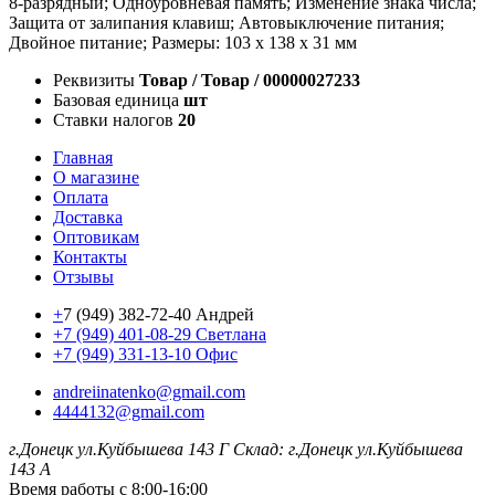
8-разрядный; Одноуровневая память; Изменение знака числа;
Защита от залипания клавиш; Автовыключение питания;
Двойное питание; Размеры: 103 x 138 x 31 мм
Реквизиты
Товар / Товар / 00000027233
Базовая единица
шт
Ставки налогов
20
Главная
О магазине
Оплата
Доставка
Оптовикам
Контакты
Отзывы
+
7 (949) 382-72-40 Андрей
+7 (949) 401-08-29 Светлана
+7 (949) 331-13-10 Офис
andreiinatenko@gmail.com
4444132@gmail.com
г.Донецк ул.Куйбышева 143 Г
Склад: г.Донецк ул.Куйбышева
143 А
Время работы с 8:00-16:00