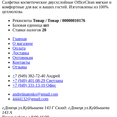
Салфетки косметические двусхслойные OfficeClean мягкие и
комфортные для вас и ваших гостей. Изготовлены из 100%
целлюлозы.
Реквизиты
Товар / Товар / 00000010176
Базовая единица
шт
Ставки налогов
20
Главная
О магазине
Оплата
Доставка
Оптовикам
Контакты
Отзывы
+
7 (949) 382-72-40 Андрей
+7 (949) 401-08-29 Светлана
+7 (949) 331-13-10 Офис
andreiinatenko@gmail.com
4444132@gmail.com
г.Донецк ул.Куйбышева 143 Г
Склад: г.Донецк ул.Куйбышева
143 А