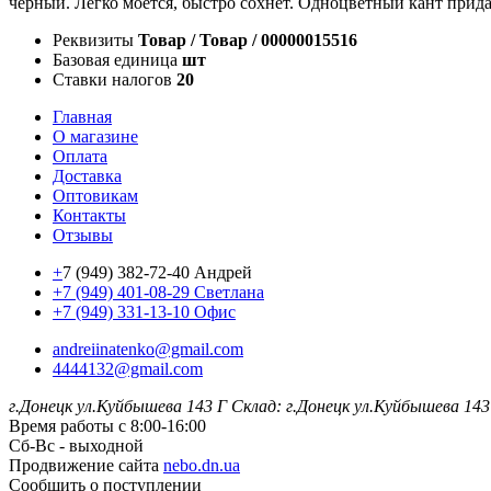
черный. Легко моется, быстро сохнет. Одноцветный кант прида
Реквизиты
Товар / Товар / 00000015516
Базовая единица
шт
Ставки налогов
20
Главная
О магазине
Оплата
Доставка
Оптовикам
Контакты
Отзывы
+
7 (949) 382-72-40 Андрей
+7 (949) 401-08-29 Светлана
+7 (949) 331-13-10 Офис
andreiinatenko@gmail.com
4444132@gmail.com
г.Донецк ул.Куйбышева 143 Г
Склад: г.Донецк ул.Куйбышева 143
Время работы с 8:00-16:00
Сб-Вс - выходной
Продвижение сайта
nebo.dn.ua
Сообщить о поступлении