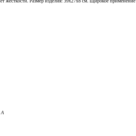
ет жесткости. Размер изделия: 39х27х8 см. Щирокое применение 
 А