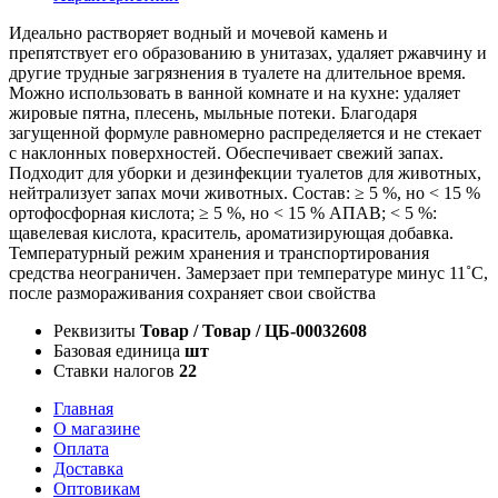
Идеально растворяет водный и мочевой камень и
препятствует его образованию в унитазах, удаляет ржавчину и
другие трудные загрязнения в туалете на длительное время.
Можно использовать в ванной комнате и на кухне: удаляет
жировые пятна, плесень, мыльные потеки. Благодаря
загущенной формуле равномерно распределяется и не стекает
с наклонных поверхностей. Обеспечивает свежий запах.
Подходит для уборки и дезинфекции туалетов для животных,
нейтрализует запах мочи животных. Состав: ≥ 5 %, но ˂ 15 %
ортофосфорная кислота; ≥ 5 %, но ˂ 15 % АПАВ; ˂ 5 %:
щавелевая кислота, краситель, ароматизирующая добавка.
Температурный режим хранения и транспортирования
средства неограничен. Замерзает при температуре минус 11˚С,
после размораживания сохраняет свои свойства
Реквизиты
Товар / Товар / ЦБ-00032608
Базовая единица
шт
Ставки налогов
22
Главная
О магазине
Оплата
Доставка
Оптовикам