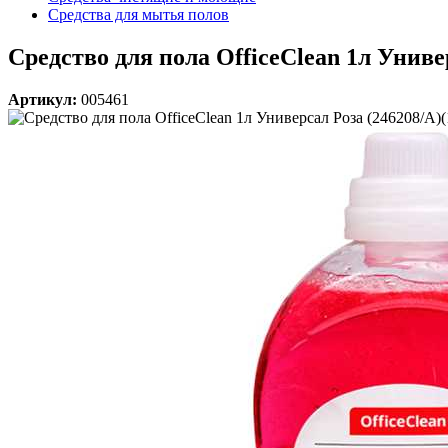
Средства для мытья полов
Средство для пола OfficeClean 1л Универ
Артикул:
005461