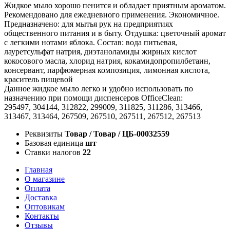
Жидкое мыло хорошо пенится и обладает приятным ароматом.
Рекомендовано для ежедневного применения. Экономичное.
Предназначено: для мытья рук на предприятиях
общественного питания и в быту. Отдушка: цветочный аромат
с легкими нотами яблока. Состав: вода питьевая,
лауретсульфат натрия, диэтаноламиды жирных кислот
кокосового масла, хлорид натрия, кокамидопропилбетаин,
консервант, парфюмерная композиция, лимонная кислота,
краситель пищевой
Данное жидкое мыло легко и удобно использовать по
назначению при помощи диспенсеров OfficeClean:
295497, 304144, 312822, 299009, 311825, 311286, 313466,
313467, 313464, 267509, 267510, 267511, 267512, 267513
Реквизиты
Товар / Товар / ЦБ-00032559
Базовая единица
шт
Ставки налогов
22
Главная
О магазине
Оплата
Доставка
Оптовикам
Контакты
Отзывы