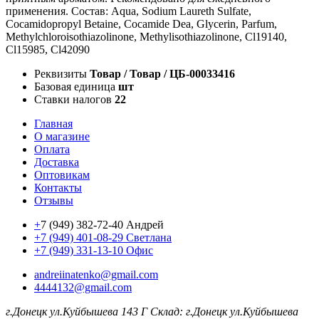
применения. Состав: Aqua, Sodium Laureth Sulfate,
Cocamidopropyl Betaine, Cocamide Dea, Glycerin, Parfum,
Methylchloroisothiazolinone, Methylisothiazolinone, Cl19140,
Cl15985, Cl42090
Реквизиты
Товар / Товар / ЦБ-00033416
Базовая единица
шт
Ставки налогов
22
Главная
О магазине
Оплата
Доставка
Оптовикам
Контакты
Отзывы
+
7 (949) 382-72-40 Андрей
+7 (949) 401-08-29 Светлана
+7 (949) 331-13-10 Офис
andreiinatenko@gmail.com
4444132@gmail.com
г.Донецк ул.Куйбышева 143 Г
Склад: г.Донецк ул.Куйбышева