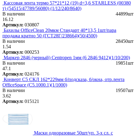
Кассовая лента термо 57*21*12 (19) d=3,6 STARLESS (00380
т) (54515/47789/56080) (1/12/240/8640)
В наличии
44899шт
16.12
Артикул:
030807
Бахилы OfficeClean 20мкм Стандарт 40*13,5 1шт/пара
продажа кратно 50 (ГСТ28Г/238664)(50/4500)
В наличии
28450шт
1.54
Артикул:
000253
Маркер 2846 (черный) Centropen 1мм (6 2846 9412)(1/10/200)
В наличии
19851шт
47.1
Артикул:
024176
Конверт C5 СКЛ 162*229мм б/подсказа, б/окна, отр.лента
OfficeSpace (С5.1000.1)(1/1000)
В наличии
19507шт
3.62
Артикул:
015121
Маски одноразовые 50шт/уп. 3-х сл. с