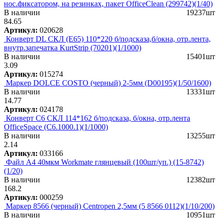
нос.фиксатором, на резинках, пакет OfficeClean (299742)(1/40)
В наличии
19237шт
84.65
Артикул:
020628
Конверт DL СКЛ (Е65) 110*220 б/подсказа,б/окна, отр.лента,
внутр.запечатка KurtStrip (70201)(1/1000)
В наличии
15401шт
3.09
Артикул:
015274
Маркер DOLCE COSTO (черный) 2-5мм (D00195)(1/50/1600)
В наличии
13331шт
14.77
Артикул:
024178
Конверт C6 СКЛ 114*162 б/подсказа, б/окна, отр.лента
OfficeSpace (С6.1000.1)(1/1000)
В наличии
13255шт
2.14
Артикул:
033166
Файл А4 40мкм Workmate глянцевый (100шт/уп.) (15-8742)
(1/20)
В наличии
12382шт
168.2
Артикул:
000259
Маркер 8566 (черный) Centropen 2,5мм (5 8566 0112)(1/10/200)
В наличии
10951шт