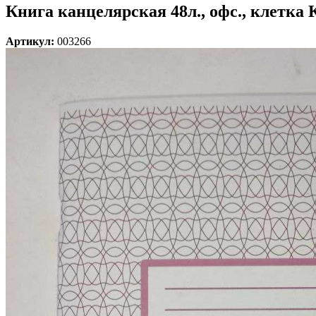
Книга канцелярская 48л., офс., клетка 
Артикул:
003266