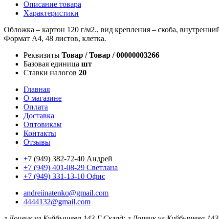
Описание товара
Характеристики
Обложка – картон 120 г/м2., вид крепления – скоба, внутренний
Формат А4, 48 листов, клетка.
Реквизиты
Товар / Товар / 00000003266
Базовая единица
шт
Ставки налогов
20
Главная
О магазине
Оплата
Доставка
Оптовикам
Контакты
Отзывы
+
7 (949) 382-72-40 Андрей
+7 (949) 401-08-29 Светлана
+7 (949) 331-13-10 Офис
andreiinatenko@gmail.com
4444132@gmail.com
г.Донецк ул.Куйбышева 143 Г
Склад: г.Донецк ул.Куйбышева 143