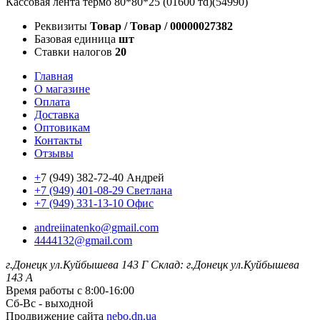
Кассовая лента термо 80*80*25 (01600 тd)(54990)
Реквизиты
Товар / Товар / 00000027382
Базовая единица
шт
Ставки налогов
20
Главная
О магазине
Оплата
Доставка
Оптовикам
Контакты
Отзывы
+
7 (949) 382-72-40 Андрей
+7 (949) 401-08-29 Светлана
+7 (949) 331-13-10 Офис
andreiinatenko@gmail.com
4444132@gmail.com
г.Донецк ул.Куйбышева 143 Г
Склад: г.Донецк ул.Куйбышева
143 А
Время работы с 8:00-16:00
Сб-Вс - выходной
Продвижение сайта
nebo.dn.ua