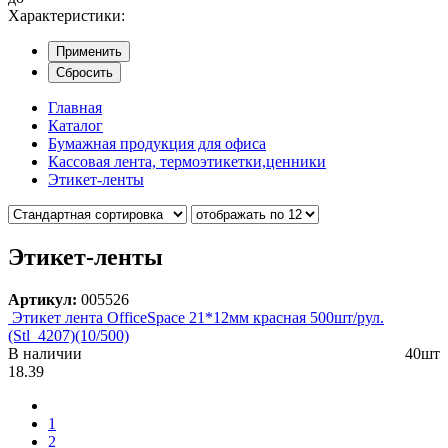
Характеристики:
Применить
Сбросить
Главная
Каталог
Бумажная продукция для офиса
Кассовая лента, термоэтикетки,ценники
Этикет-ленты
Этикет-ленты
Артикул:
005526
Этикет лента OfficeSpace 21*12мм красная 500шт/рул.
(Stl_4207)(10/500)
В наличии
40шт
18.39
1
2