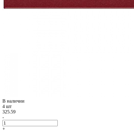
В наличии
4 шт
325.59
-
+