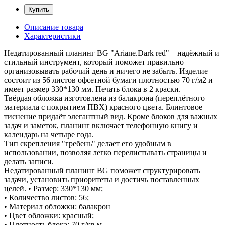
Купить
Описание товара
Характеристики
Недатированный планинг BG "Ariane.Dark red" – надёжный и
стильный инструмент, который поможет правильно
организовывать рабочий день и ничего не забыть. Изделие
состоит из 56 листов офсетной бумаги плотностью 70 г/м2 и
имеет размер 330*130 мм. Печать блока в 2 краски.
Твёрдая обложка изготовлена из балакрона (переплётного
материала с покрытием ПВХ) красного цвета. Блинтовое
тиснение придаёт элегантный вид. Кроме блоков для важных
задач и заметок, планинг включает телефонную книгу и
календарь на четыре года.
Тип скрепления "гребень" делает его удобным в
использовании, позволяя легко перелистывать страницы и
делать записи.
Недатированный планинг BG поможет структурировать
задачи, установить приоритеты и достичь поставленных
целей. • Размер: 330*130 мм;
• Количество листов: 56;
• Материал обложки: балакрон
• Цвет обложки: красный;
• Плотность блока: 70 г/кв.м.