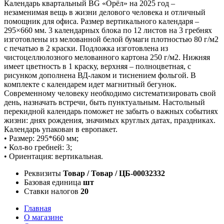
Календарь квартальный BG «Орёл» на 2025 год –
незаменимая вещь в жизни делового человека и отличный
помощник для офиса. Размер вертикального календаря –
295×660 мм. 3 календарных блока по 12 листов на 3 гребнях
изготовлены из мелованной белой бумаги плотностью 80 г/м2
с печатью в 2 краски. Подложка изготовлена из
чистоцеллюлозного мелованного картона 250 г/м2. Нижняя
имеет цветность в 1 краску, верхняя – полноцветная, с
рисунком дополнена ВД-лаком и тиснением фольгой. В
комплекте с календарем идет магнитный бегунок.
Современному человеку необходимо систематизировать свой
день, назначать встречи, быть пунктуальным. Настольный
перекидной календарь поможет не забыть о важных событиях
жизни: днях рождения, значимых круглых датах, праздниках.
Календарь упакован в европакет.
• Размер: 295*660 мм;
• Кол-во гребней: 3;
• Ориентация: вертикальная.
Реквизиты
Товар / Товар / ЦБ-00032332
Базовая единица
шт
Ставки налогов
20
Главная
О магазине