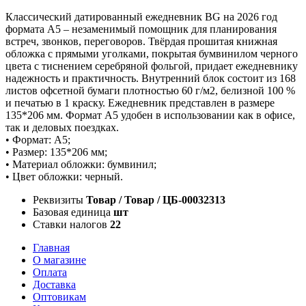
Классический датированный ежедневник BG на 2026 год
формата А5 – незаменимый помощник для планирования
встреч, звонков, переговоров. Твёрдая прошитая книжная
обложка с прямыми уголками, покрытая бумвинилом черного
цвета с тиснением серебряной фольгой, придает ежедневнику
надежность и практичность. Внутренний блок состоит из 168
листов офсетной бумаги плотностью 60 г/м2, белизной 100 %
и печатью в 1 краску. Ежедневник представлен в размере
135*206 мм. Формат А5 удобен в использовании как в офисе,
так и деловых поездках.
• Формат: А5;
• Размер: 135*206 мм;
• Материал обложки: бумвинил;
• Цвет обложки: черный.
Реквизиты
Товар / Товар / ЦБ-00032313
Базовая единица
шт
Ставки налогов
22
Главная
О магазине
Оплата
Доставка
Оптовикам