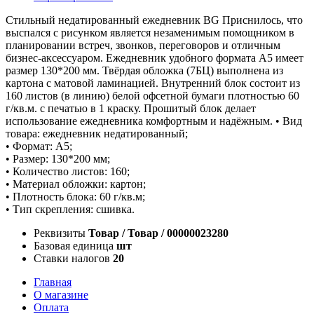
Стильный недатированный ежедневник BG Приснилось, что
выспался с рисунком является незаменимым помощником в
планировании встреч, звонков, переговоров и отличным
бизнес-аксессуаром. Ежедневник удобного формата А5 имеет
размер 130*200 мм. Твёрдая обложка (7БЦ) выполнена из
картона с матовой ламинацией. Внутренний блок состоит из
160 листов (в линию) белой офсетной бумаги плотностью 60
г/кв.м. с печатью в 1 краску. Прошитый блок делает
использование ежедневника комфортным и надёжным. • Вид
товара: ежедневник недатированный;
• Формат: А5;
• Размер: 130*200 мм;
• Количество листов: 160;
• Материал обложки: картон;
• Плотность блока: 60 г/кв.м;
• Тип скрепления: сшивка.
Реквизиты
Товар / Товар / 00000023280
Базовая единица
шт
Ставки налогов
20
Главная
О магазине
Оплата