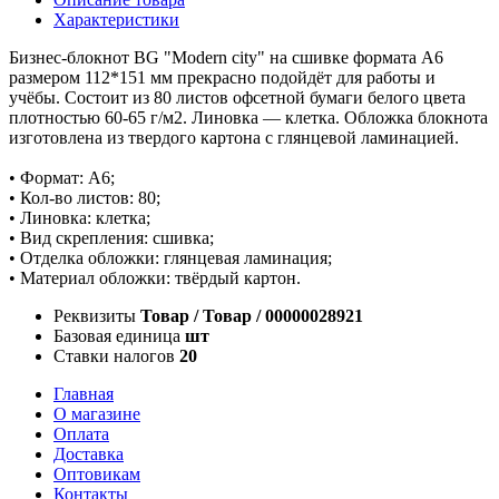
Характеристики
Бизнес-блокнот BG "Modern city" на сшивке формата А6
размером 112*151 мм прекрасно подойдёт для работы и
учёбы. Состоит из 80 листов офсетной бумаги белого цвета
плотностью 60-65 г/м2. Линовка — клетка. Обложка блокнота
изготовлена из твердого картона с глянцевой ламинацией.
• Формат: А6;
• Кол-во листов: 80;
• Линовка: клетка;
• Вид скрепления: сшивка;
• Отделка обложки: глянцевая ламинация;
• Материал обложки: твёрдый картон.
Реквизиты
Товар / Товар / 00000028921
Базовая единица
шт
Ставки налогов
20
Главная
О магазине
Оплата
Доставка
Оптовикам
Контакты