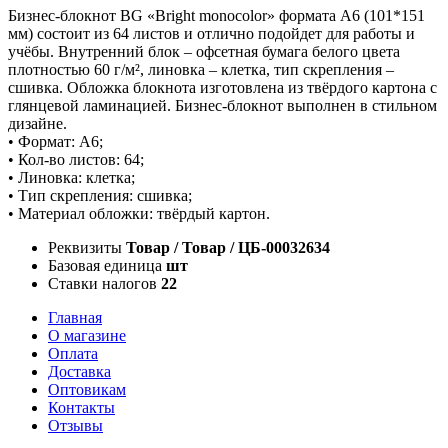
Бизнес-блокнот BG «Bright monocolor» формата А6 (101*151
мм) состоит из 64 листов и отлично подойдет для работы и
учёбы. Внутренний блок – офсетная бумага белого цвета
плотностью 60 г/м², линовка – клетка, тип скрепления –
сшивка. Обложка блокнота изготовлена из твёрдого картона с
глянцевой ламинацией. Бизнес-блокнот выполнен в стильном
дизайне.
• Формат: А6;
• Кол-во листов: 64;
• Линовка: клетка;
• Тип скрепления: сшивка;
• Материал обложки: твёрдый картон.
Реквизиты
Товар / Товар / ЦБ-00032634
Базовая единица
шт
Ставки налогов
22
Главная
О магазине
Оплата
Доставка
Оптовикам
Контакты
Отзывы