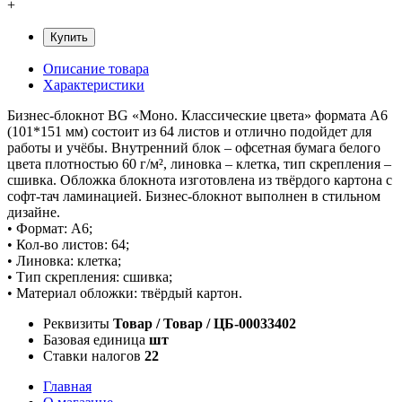
+
Купить
Описание товара
Характеристики
Бизнес-блокнот BG «Моно. Классические цвета» формата А6
(101*151 мм) состоит из 64 листов и отлично подойдет для
работы и учёбы. Внутренний блок – офсетная бумага белого
цвета плотностью 60 г/м², линовка – клетка, тип скрепления –
сшивка. Обложка блокнота изготовлена из твёрдого картона с
софт-тач ламинацией. Бизнес-блокнот выполнен в стильном
дизайне.
• Формат: А6;
• Кол-во листов: 64;
• Линовка: клетка;
• Тип скрепления: сшивка;
• Материал обложки: твёрдый картон.
Реквизиты
Товар / Товар / ЦБ-00033402
Базовая единица
шт
Ставки налогов
22
Главная